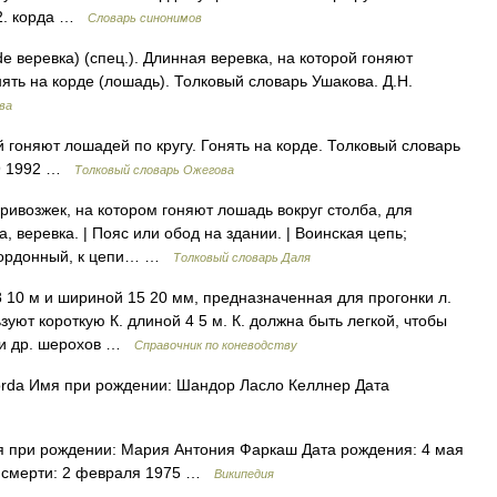
12. корда …
Словарь синонимов
e веревка) (спец.). Длинная веревка, на которой гоняют
нять на корде (лошадь). Толковый словарь Ушакова. Д.Н.
ва
й гоняют лошадей по кругу. Гонять на корде. Толковый словарь
49 1992 …
Толковый словарь Ожегова
ривозжек, на котором гоняют лошадь вокруг столба, для
, веревка. | Пояс или обод на здании. | Воинская цепь;
 Кордонный, к цепи… …
Толковый словарь Даля
 10 м и шириной 15 20 мм, предназначенная для прогонки л.
ьзуют короткую К. длиной 4 5 м. К. должна быть легкой, чтобы
или др. шерохов …
Справочник по коневодству
orda Имя при рождении: Шандор Ласло Келлнер Дата
 при рождении: Мария Антония Фаркаш Дата рождения: 4 мая
а смерти: 2 февраля 1975 …
Википедия