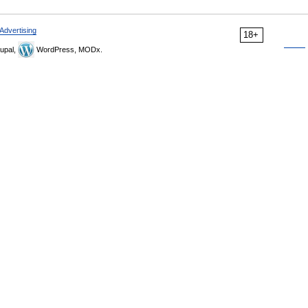
Advertising
18+
upal,
WordPress, MODx.