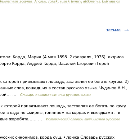
Aiškinamasis
žodynas
.
Angliški
,
vokiški
,
rusiški
terminų
atitikmenys
.
Būtiniausios
тесьма
ели: Корда, Мария (4 мая 1898 2 февраля, 1975) актриса
ьберто Корда, Андрей Корда, Василий Егорович Герой
 к которой привязывают лошадь, заставляя ее бегать кругом. 2)
нных слов, вошедших в состав русского языка. Чудинов А.Н.,
оторой… …
Словарь иностранных слов русского языка
, к которой привязывают лошадь, заставляя ее бегать по кругу
ои в езде не смирны, гонянием на кордах и выездками .. в
лодые жеребята ..… …
Исторический словарь галлицизмов русского
усских синонимов. корда сущ. • лонжа Словарь русских