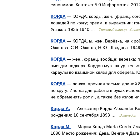
синонимов. Контекст 5.0 Информатик. 20
КОРДА
— КОРДА, корды, жен. (франц. cord
лошадей по кругу; преим. в выражении: го
Ушаков. 1935 1940 …
Толковый словарь Ушако
КОРДА
— КОРДА, ы, жен. Верёвка, на к ро
Ожегова. С.И. Ожегов, Н.Ю. Шведова. 19
КОРДА
— жен., франц. вообще: веревка; п
выездки подверх. Кордон муж. шнур, тесьма
караулы во взаимной связи для оберега.
КОРДА
— лонжа, прочная тесьма длиной 8
по кругу. Иногда для работы в руках испол
не обременять рот л., а также без узлов 
Корда А.
— Александр Корда Alexander K
рождения: 16 сентября 1893 …
Википедия
Корда М.
— Мария Корда María Corda Имя
1898 Место рождения: Дева, Венгрия Дат