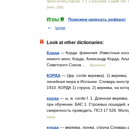
Sporto
terminų
žodynas
.
T
.
1
.
2
-
asis
patais
.
ir
papild
.
leid
.
:
žinios
.
2002
.
Игры ⚽
Поможем написать реферат
lunge
Look at other dictionaries:
Корда
— Корда фамилия. Известные носит
немого кино; Корда, Александр Корда, Ал
Советского Союза …
Википедия
КОРДА
— (фр. corde веревка). 1) веревка,
линейная мера в Испании. Словарь иностра
1910. КОРДА 1) струна; 2) веревка, на к
корда
— ы, ж. corde f. 1. Длинная веревка
при обучении. БАС 1. Строевых лошадей, к
смиренность приводить. ПСЗ 17 526. Мо
языка
корда
— веревка, лонжа, струна Словарь р