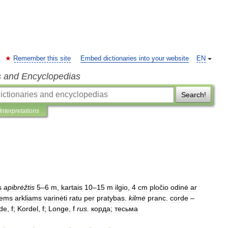
Remember this site
Embed dictionaries into your website
EN
s and Encyclopedias
Search!
Interpretations
s
apibrėžtis
5
–
6
m
,
kartais
10
–
15
m
ilgio
,
4
cm
pločio
odinė
ar
iems
arkliams
varinėti
ratu
per
pratybas
.
kilmė
pranc
.
corde
–
de
,
f
;
Kordel
,
f
;
Longe
,
f
rus
.
корда
;
тесьма