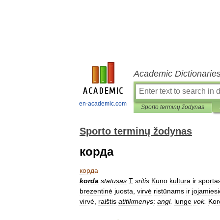
Academic Dictionarie
en-academic.com
Sporto terminų žodynas
Sporto terminų žodynas
корда
корда
korda
statusas
T
sritis
Kūno
kultūra
ir
sporta
brezentinė
juosta
,
virvė
ristūnams
ir
jojamies
virvė
,
raištis
atitikmenys
:
angl
.
lunge
vok
.
Kor